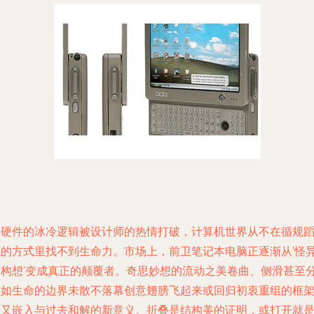
当硬件的冰冷逻辑被设计师的热情打破，计算机世界从不在循规
矩的方式里找不到生命力。市场上，前卫笔记本电脑正逐渐从‘怪
的构想’变成真正的颠覆者。奇思妙想的流动之美卷曲、侧滑甚至
段如生命的边界未散不落幕创意翅膀飞起来或回归初衷重组的框
里又嵌入与过去和解的新意义。折叠是结构美的证明，或打开就