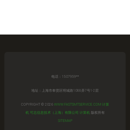
电话：1507959**
地址：上海市奉贤区明城路1088弄7号1-2层
COPYRIGHT © 2026
WWW.FASTSMTSERVICE.COM
计算
机
可志信息技术（上海）有限公司
计算机
版权所有
SITEMAP