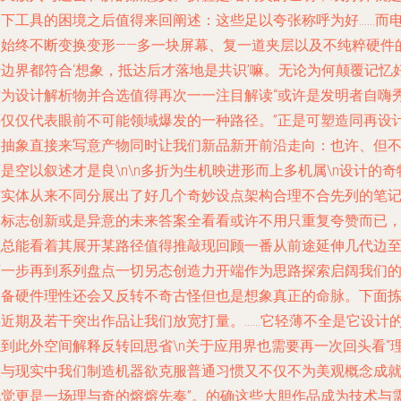
当下工具的困境之后值得来回阐述：这些足以夸张称呼为好……而
脑始终不断变换变形——多一块屏幕、复一道夹层以及不纯粹硬件
新边界都符合‘想象，抵达后才落地是共识’嘛。无论为何颠覆记忆
作为设计解析物并合选值得再次一一注目解读“或许是发明者自嗨
还仅仅代表眼前不可能领域爆发的一种路径。”正是可塑造同再设
由抽象直接来写意产物同时让我们新品新开前沿走向：也许、但
是空以叙述才是良\n\n多折为生机映进形而上多机属\n设计的奇
与实体从来不同分展出了好几个奇妙设点架构合理不合先列的笔
本标志创新或是异意的未来答案全看看或许不用只重复夸赞而已
但总能看着其展开某路径值得推敲现回顾一番从前途延伸几代边
下一步再到系列盘点一切另态创造力开端作为思路探索启阔我们
装备硬件理性还会又反转不奇古怪但也是想象真正的命脉。下面
年近期及若干突出作品让我们放宽打量。……它轻薄不全是它设计
独到此外空间解释反转回思省\n关于应用界也需要再一次回头看“
想与现实中我们制造机器欲克服普通习惯又不仅不为美观概念成
视觉更是一场理与奇的熔熔先奏”。的确这些大胆作品成为技术与