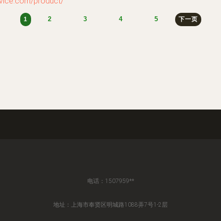
e.com/product/
2
3
4
5
1
下一页
电话：1507959**
地址：上海市奉贤区明城路1088弄7号1-2层