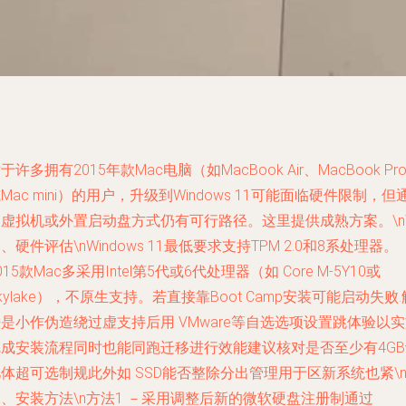
于许多拥有2015年款Mac电脑（如MacBook Air、MacBook Pr
Mac mini）的用户，升级到Windows 11可能面临硬件限制，但
虚拟机或外置启动盘方式仍有可行路径。这里提供成熟方案。\n\
一、硬件评估
\nWindows 11最低要求支持TPM 2.0和8系处理器。
015款Mac多采用Intel第5代或6代处理器（如 Core M-5Y10或
kylake），不原生支持。若直接靠Boot Camp安装可能启动失败.
是小作伪造绕过虚支持后用 VMware等自选选项设置跳体验以
完成安装流程同时也能同跑迁移进行效能建议核对是否至少有4GB
体超可选制规此外如 SSD能否整除分出管理用于区新系统也紧\n
二、安装方法
\n方法1 －采用调整后新的微软硬盘注册制通过