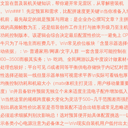
本文旨在普及装机关键知识，帮你避开常见雷区，从零解密装机
。\n\n### 1. 先定预算和需求，比配拼速度更关键\n当你准备入
装机前，最先敲定的就是预算与用途：是企业办公撰写文章？主
游戏的高频帧数为王，还是组装创作工作主打与效率升级乃至主
功耗控制版本。该逻辑会综合决定最后配置性价比——避免上 CP
牛只为了斗地主而枉费几千。\n\n
常见价位板块
「含显示器选择
动依据」：\n- 普通家用/网课/文字人群: 一套含显示可能控制在
000~3500而极其实务；\n- 吃鸡、全民网游以及中度设计做素材4
处理也较好；平台可见 i5或者同等平衡供电存储快于内记忆时
通性选择还能装一线但显示器单独可视需求平养\n实际可看钱包厚
定均衡控制功耗和机箱大小（matx体积主打灵活，用户移动量重
尺度）\n并且备软件预留无独立个未来适度主流电子配件增加低入
n \n当然这里的规模跨度极大变化为灵活于500~几千范围差而强
分别出易改装性价比甚至是否导致装配不适合出错形成常见忽略
而必须追求细腻判别次影响总！选对预算便开始具体配置挑选——
示各类小心电源注意为必备体之一\n\n现实自装机用户低付出太