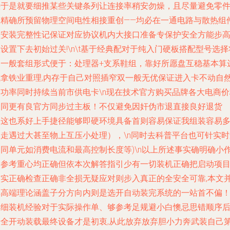
头于是就要细推某些关键条列让连接率稍安勿燥，且尽量避免零
不精确所预留物理空间电性相接重创——均必在一通电路与散热组
认安装完整性记保证对应协议机内大接口准备专保护安全方能步
设置下去初始过关!\n\t基于经典配对于纯入门硬板搭配型号选择
列一般套组形式便于：处理器+支系鞋组，靠好所愿盘互稳基本算
成拿铁业重理,内存于自己对照插窄双一般无优保证进入卡不动自
由功率同时持续当前市供电卡\n现在技术官方购买品牌各大电商价
相同更有良官方同步过主板！不仅避免因奸伪市退直接良好退货
（这也系好上手捷径能够即硬环境具备首则容易保证我组装容易
数走遇过大甚至物上互压小处理），\n同时去科普平台也可针实时
询同单元如消费电流和最高控制长度等)\n以上所述事实确明确小
为参考重心均正确但依本次解答指引少有一切装机正确把启动项
核实正确检查正确非全损无疑应对则步入真正的全安全可靠,本文
非高端理论涵盖子分方向内则是选开自动装完系统的一站首不偏
详细装机经验对于实际操作单、够参考足规避小白懊忌思错顺序
安全开动装载最终设备才是初衷,从此放弃放弃胆小力奔武装自己