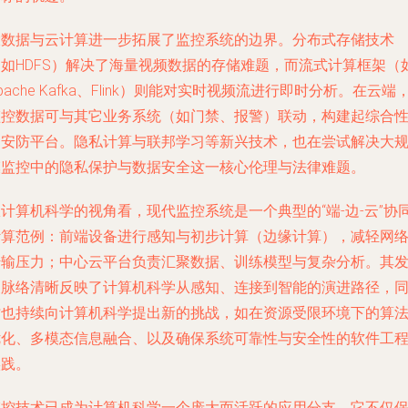
大数据与云计算进一步拓展了监控系统的边界。分布式存储技术
（如HDFS）解决了海量视频数据的存储难题，而流式计算框架（
pache Kafka、Flink）则能对实时视频流进行即时分析。在云端
监控数据可与其它业务系统（如门禁、报警）联动，构建起综合
的安防平台。隐私计算与联邦学习等新兴技术，也在尝试解决大
模监控中的隐私保护与数据安全这一核心伦理与法律难题。
计算机科学的视角看，现代监控系统是一个典型的“端-边-云”协
计算范例：前端设备进行感知与初步计算（边缘计算），减轻网
传输压力；中心云平台负责汇聚数据、训练模型与复杂分析。其
展脉络清晰反映了计算机科学从感知、连接到智能的演进路径，
时也持续向计算机科学提出新的挑战，如在资源受限环境下的算
优化、多模态信息融合、以及确保系统可靠性与安全性的软件工
实践。
监控技术已成为计算机科学一个庞大而活跃的应用分支，它不仅