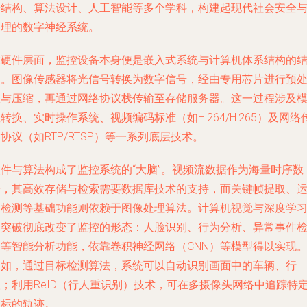
据结构、算法设计、人工智能等多个学科，构建起现代社会安全
管理的数字神经系统。
在硬件层面，监控设备本身便是嵌入式系统与计算机体系结构的
晶。图像传感器将光信号转换为数字信号，经由专用芯片进行预
理与压缩，再通过网络协议栈传输至存储服务器。这一过程涉及
转换、实时操作系统、视频编码标准（如H.264/H.265）及网络
协议（如RTP/RTSP）等一系列底层技术。
软件与算法构成了监控系统的“大脑”。视频流数据作为海量时序数
据，其高效存储与检索需要数据库技术的支持，而关键帧提取、
动检测等基础功能则依赖于图像处理算法。计算机视觉与深度学
的突破彻底改变了监控的形态：人脸识别、行为分析、异常事件
测等智能分析功能，依靠卷积神经网络（CNN）等模型得以实现
例如，通过目标检测算法，系统可以自动识别画面中的车辆、行
人；利用ReID（行人重识别）技术，可在多摄像头网络中追踪特
目标的轨迹。