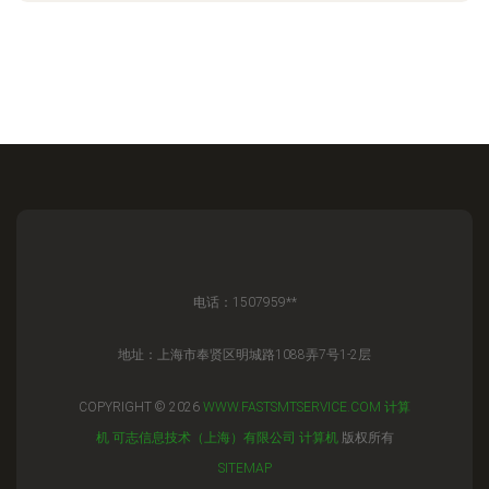
电话：1507959**
地址：上海市奉贤区明城路1088弄7号1-2层
COPYRIGHT © 2026
WWW.FASTSMTSERVICE.COM
计算
机
可志信息技术（上海）有限公司
计算机
版权所有
SITEMAP